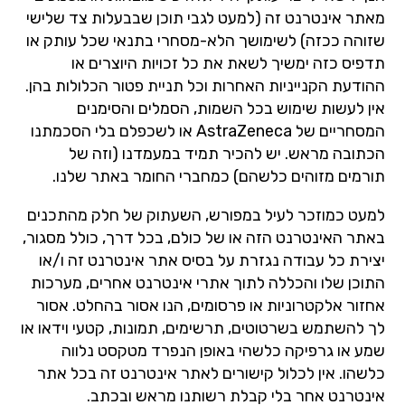
מאתר אינטרנט זה (למעט לגבי תוכן שבבעלות צד שלישי
שזוהה ככזה) לשימושך הלא-מסחרי בתנאי שכל עותק או
תדפיס כזה ימשיך לשאת את כל זכויות היוצרים או
ההודעת הקנייניות האחרות וכל תניית פטור הכלולות בהן.
אין לעשות שימוש בכל השמות, הסמלים והסימנים
המסחריים של AstraZeneca או לשכפלם בלי הסכמתנו
הכתובה מראש. יש להכיר תמיד במעמדנו (וזה של
תורמים מזוהים כלשהם) כמחברי החומר באתר שלנו.
למעט כמוזכר לעיל במפורש, השעתוק של חלק מהתכנים
באתר האינטרנט הזה או של כולם, בכל דרך, כולל מסגור,
יצירת כל עבודה נגזרת על בסיס אתר אינטרנט זה ו/או
התוכן שלו והכללה לתוך אתרי אינטרנט אחרים, מערכות
אחזור אלקטרוניות או פרסומים, הנו אסור בהחלט. אסור
לך להשתמש בשרטוטים, תרשימים, תמונות, קטעי וידאו או
שמע או גרפיקה כלשהי באופן הנפרד מטקסט נלווה
כלשהו. אין לכלול קישורים לאתר אינטרנט זה בכל אתר
אינטרנט אחר בלי קבלת רשותנו מראש ובכתב.