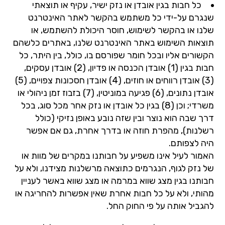
כל חבות בגין אובדן או נזק ישיר, עקיף או תוצאתי
שנגרם על-ידי כל משתמש בהקשר לאתר האינטרנט
שלנו או בהקשר לשימוש, חוסר היכולת להשתמש, או
תוצאות השימוש באתר האינטרנט שלנו, באתרים כלשהם
הקשורים אליו ובכל חומר שפורסם בו, כולל, בין היתר, כל
חבות בגין (1) אובדן הכנסה או פדיון, (2) אובדן עסקים,
(3) אובדן רווחים או חוזים, (4) אובדן חסכונות צפויים, (5)
אובדן נתונים, (6) פגיעה במוניטין, (7) בזבוז זמן ניהולי או
משרדי; וכן (8) בגין כל אובדן או נזק אחר מכל סוג, בכל
דרך שבה הוא נוצר ובין שזה נובע באופן נזיקי (כולל
רשלנות), מהפרת חוזה או בדרך אחרת, גם אם אפשר
היה לצפותם.
האמור לעיל אינו משפיע על חבותנו במקרים של מוות או
של נזק לגוף, הנגרמים כתוצאה מרשלנות מצידנו, ולא על
חבותנו בגין מצג שווא במרמה או מצג שווא באשר לעניין
מהותי, ולא על כל חבות אחרת שאין אפשרות להחריגה או
להגביל אותה על פי החוק החל.