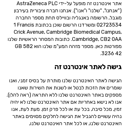
אתר אינטרנט זה מופעל על-ידי AstraZeneca PLC
("אנחנו", "שלנו" ו"אנו"). אנחנו חברה ציבורית בעירבון
מוגבל, הרשומה באנגליה ובוויילס תחת מספר החברה
02723534 ומשרדנו הרשום שוכן בכתובת ‎1 Francis
Crick Avenue, Cambridge Biomedical Campus,
Cambridge, CB2 0AA. כתובות המסחר הראשיות שלנו
מפורטות
כאן
. מספר מזהה המע"מ שלנו הוא GB 582
3236 42.
גישה לאתר אינטרנט זה
הגישה לאתר האינטרנט שלנו מותרת על בסיס זמני, ואנו
שומרים את הזכות לבטל או לשנות את השירות שאנו
מספקים באתר האינטרנט שלנו ללא התראה (ראה להלן).
אנו לא נישא באחריות אם אתר האינטרנט שלנו לא יהיה
זמין, מכל סיבה, בכל עת או לכל פרק זמן. מעת לעת, אנו
נהיה עשויים להגביל את הגישה לחלקים מסוימים באתר
האינטרנט שלנו, או לכל אתר האינטרנט שלנו,