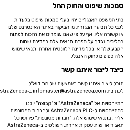
סמכות שיפוט והחוק החל
בתי המשפט האנגליים יהיו בעלי סמכות שיפוט בלעדית
לגבי כל תביעה הנגזרת מן הביקור באתר האינטרנט שלנו
או קשורה אליו, אף על פי שאנו שומרים את הזכות לפתוח
בהליכים נגדך על הפרת תנאים אלה במדינת שהות
הקבע שלך או בכל מדינה רלוונטית אחרת. תנאי שימוש
אלה כפופים לחוק האנגלי.
כיצד ליצור איתנו קשר
תוכל ליצור איתנו קשר באמצעות שליחת דוא"ל
לכתובת
infomaster@astrazeneca.com
ב‑AstraZeneca.
התייחסויות אל "AstraZeneca" ול"קבוצה" יובנו
כהתייחסויות ל-AstraZeneca PLC ולחברות המסונפות
אליה. בתנאי שימוש אלה, "חברות מסונפות" פירושן כל
תאגיד או ישות עסקית אחרת, השולטים ב-AstraZeneca