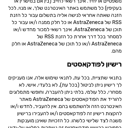
משפטיים או יחיד. אינך רשאי לחייב (בין אם במישרין או
בעקיפין) כל משתמש באתר האינטרנט שלך, או מנוי, לכל
הזנה שאתה אחראי לגישה אליה בתשלום עבור כל הזנת
RSS של AstraZeneca או כל חלק ממנה ו/או עבור כל
תוכן של AstraZeneca. אינך רשאי למכור מחדש ו/או
למסחר בכל דרך אחרת כל הזנת RSS של
AstraZeneca ו/או כל תוכן של AstraZeneca או חלק
מהם.
רישיון לפודקאסטים
בתנאי שתציית, בכל עת, לתנאי שימוש אלה, אנו מעניקים
לך רישיון ניתן לביטול (בכל עת), לא בלעדי, אישי, לא
מסחרי, כלל עולמי, בלתי ניתן להעברה, וחופשי מתמלוגים
להוריד את הפודקאסטים של AstraZeneca מאתר
האינטרנט הזה ולהשתמש בהם. אין להעביר, לחדש ו/או
להקצות רישיון זה לפודקאסטים ו/או להעבירו ברישיון
משנה לצד שלישי כלשהו. כל הזכויות שאינן מוענקות
במפורש ברישיון פודקאסטים זה נשמרות במלואן על-ידינו,