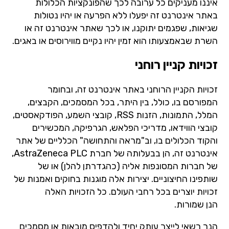
איננו מעניקים כל ערובה לכך שהפונקציות הכלולות
באתר אינטרנט זה יפעלו ללא הפרעה או יהיו נטולות
שגיאות, שפגמים יתוקנו, או לכך שאתר אינטרנט זה או
השרת שבאמצעותו הוא זמין יהיו נקיים מווירוסים או באגים.
זכויות קניין רוחני
זכויות הקניין הרוחני באתר אינטרנט זה, ובחומר
המפורסם בו, כולל, בין היתר, בכל המסמכים, הקבצים,
המלל, התמונות, הזנות RSS, קובצי השמע, הפודקאסטים,
קובצי הווידאו, מדריכי הפלאש, הגרפיקה, המכשירים
והקוד הכלולים בו, וב"מראה והתחושה" הכלליים של אתר
אינטרנט זה, הן בבעלותה של חברת AstraZeneca PLC,
של חברות המסונפות אליה (כהגדרתן להלן) או של
שותפינו החיצוניים. יצירות אלה מוגנות בחוקים ואמנות של
זכויות יוצרים בכל רחבי העולם. כל הזכויות האלה
הנן שמורות.
הנך רשאי לייצר עותק יחיד ולהדפיס מובאות או מסמכים