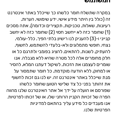
המשתמש
במקרה שתשלח חומר כלשהו כך שייכלל באתר אינטרנט
זה (כולל בין היתר מידע אישי, ידע שימושי, הערות,
רעיונות, שאלות, טכניקות, תקצירים וכדומה), אתה מסכים
(1) שחומר כזה לא ייחשב חסוי (2) שחומר כזה לא יחשב
קנייני ו-(3) להעניק לנו רישיון בלתי הפיך, כלל-עולמי,
נצחי, חופשי מתמלוגים ולא-בלעדי להשתמש, לחשוף,
להעתיק, לשנות, להתאים, להציג בפומבי ולתרגם כל או
חלק מחומרים אלה לכל מטרה שהיא ללא מגבלה. אנו
שומרים לעצמנו את הזכות, לשיקול דעתנו המלא, להסיר
או למחוק, ללא הודעה מוקדמת, כל חומר שתמסור על
מנת שייכלל באתר אינטרנט זה. יש לנו גם זכות לחשוף
את זהותך בפני כל צד שלישי הטוען שחומר כלשהו
שפורסם או הועלה על ידך אל אתר האינטרנט שלנו מהווה
הפרה של זכויות הקניין הרוחני שלו, או של זכותו לפרטיות.
אנו מעבדים כל מידע עליך בהתאם
למדיניות
הפרטיות
שלנו.