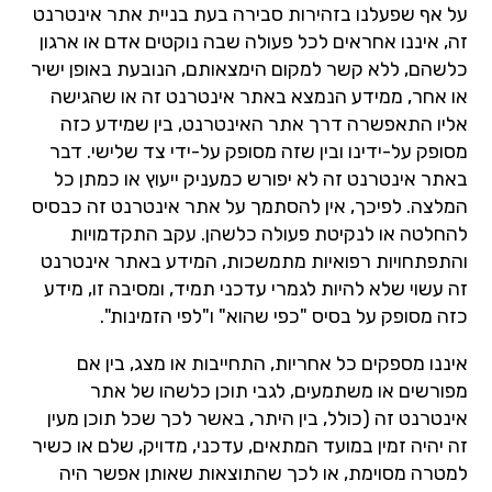
על אף שפעלנו בזהירות סבירה בעת בניית אתר אינטרנט
זה, איננו אחראים לכל פעולה שבה נוקטים אדם או ארגון
כלשהם, ללא קשר למקום הימצאותם, הנובעת באופן ישיר
או אחר, ממידע הנמצא באתר אינטרנט זה או שהגישה
אליו התאפשרה דרך אתר האינטרנט, בין שמידע כזה
מסופק על-ידינו ובין שזה מסופק על-ידי צד שלישי. דבר
באתר אינטרנט זה לא יפורש כמעניק ייעוץ או כמתן כל
המלצה. לפיכך, אין להסתמך על אתר אינטרנט זה כבסיס
להחלטה או לנקיטת פעולה כלשהן. עקב התקדמויות
והתפתחויות רפואיות מתמשכות, המידע באתר אינטרנט
זה עשוי שלא להיות לגמרי עדכני תמיד, ומסיבה זו, מידע
כזה מסופק על בסיס "כפי שהוא" ו"לפי הזמינות".
איננו מספקים כל אחריות, התחייבות או מצג, בין אם
מפורשים או משתמעים, לגבי תוכן כלשהו של אתר
אינטרנט זה (כולל, בין היתר, באשר לכך שכל תוכן מעין
זה יהיה זמין במועד המתאים, עדכני, מדויק, שלם או כשיר
למטרה מסוימת, או לכך שהתוצאות שאותן אפשר היה