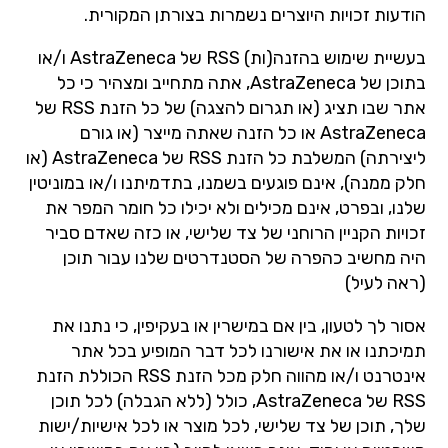
הודעות זכויות היוצרים נשמרות בצורתן המקורית.
בעשיית שימוש בהזנה(ות) RSS של AstraZeneca ו/או
בתוכן של AstraZeneca, אתה מתחייב ומצהיר כי כל
אתר שבו תציג (או תגרום להצגה) של כל הזנת RSS של
AstraZeneca או כל הזנה שאתה מייצר (או גורם
ליצירתה) המשלבת כל הזנת RSS של AstraZeneca (או
חלק ממנה), אינם פוגעים בשמנו, בתדמיתנו ו/או במוניטין
שלנו, ובפרט, אינם מכילים ולא יכילו כל חומר המפר את
זכויות הקניין הרוחני של צד שלישי, או כזה שאדם סביר
היה מחשיב כהפרה של הסטנדרטים שלנו עבור תוכן
(ראה לעיל)
אסור לך לטעון, בין אם במישרין או בעקיפין, כי נתנו את
תמיכתנו או את אישורנו לכל דבר המופיע בכל אתר
אינטרנט ו/או מהווה חלק מכל הזנת RSS הכוללת הזנת
RSS של AstraZeneca, כולל (ללא הגבלה) לכל תוכן
שלך, תוכן של צד שלישי, לכל מוצר או לכל אישיות/ישות