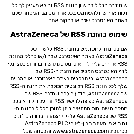
שום דבר הכלול ברישיון הזנות RSS זה לא מעניק לך כל
זכות או רישיון להשתמש בכל אחד מסימני המסחר שלנו
באתר האינטרנט שלך או במקום אחר.
שימוש בהזנת RSS של AstraZeneca
אם בכוונתך להשתמש בהזנת RSS כלשהי של
AstraZeneca באתר האינטרנט שלך ו/או כחלק מהזנת
RSS אחרת, עליך לוודא כי מסופק קישור ברור ופונקציונלי
לדף האינטרנט המכיל את הזנת ה‑RSS של
AstraZeneca וכי מבקרים באתר האינטרנט או המנויים
שלך לכל הזנת RSS רלוונטית הכוללת את הזנת ה-RSS
של AstraZeneca, מודעים לכך שהזנת RSS של
AstraZeneca כפופה לרישיון RSS זה. עליך לוודא בכל
המקרים שהייחוס המתאים ניתן לתוכן הכלול בהזנת ה-
RSS של AstraZeneca על-ידי הצהרה ברורה כי "תוכן
זה הוא מן האתר הבין-לאומי AstraZeneca PLC
בכתובת
www.astrazeneca.com
והבטחה שכל