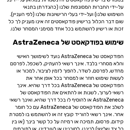
על-ידי החברות המסונפות שלנו (כהגדרתן בתנאי
השימוש שלנו) ועל-ידי בעלי הרישיונות שלנו (לפי העניין).
שום דבר הכלול ברישיון פודקאסטים זה אינו מעניק לך כל
זכות או רישיון להשתמש בכל אחד מסימני המסחר שלנו.
שימוש בפודקאסט של AstraZeneca
הפודקאסט של AstraZeneca נועד לשימושך האישי
והלא מסחרי בלבד. אינך רשאי להעתיק, לשכפל, לפרסם
מחדש, לפרסם, לשדר, להפוך לזמין לציבור, למכור או
לעשות שימוש חוזר או למסחר בכל אופן אחר את
הפודקאסט של AstraZeneca בכל דרך שהיא. אינך
רשאי לערוך, לשנות או להתאים את הפודקאסט של
AstraZeneca או להוסיף לו בכל דרך שהיא, ואינך רשאי
לשלב את הפודקאסט של AstraZeneca עם כל חומר
אחר. אינך רשאי להוריד קובץ זה או להשתמש בו למטרת
קידום, פרסום, תמיכה או רמיזה על כל קשר בינך (או בין
כל צד שלישי) לביננו, לסוכנינו או לעובדינו, או לתורמים