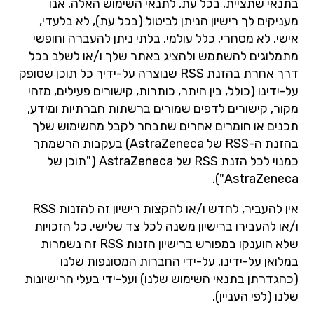
בתנאי שתציית, בכל עת, לתנאי השימוש האלה, אנו
מעניקים לך רישיון הניתן לביטול (בכל עת), לא בלעדי,
אישי, לא מסחרי, כלל עולמי, בלתי ניתן להעברה וחופשי
מתמלוגים להשתמש ולהציג באתר שלך ו/או לשלב בכל
דרך אחרת בהזנת RSS שנוצרה על-ידיך כל תוכן שסופק
על-ידינו (כולל, בין היתר, כותרות, קישורים פעילים, מזהי
מקור, קישורים לדפים שמורים ברשתות חברתיות ומידע,
תכנים או חומרים אחרים שתבחר לקבל מהשימוש שלך
בהזנת ה-RSS של AstraZeneca) בעקבות הרשמתך
כמנוי לכל הזנת RSS של AstraZeneca ("תוכן של
AstraZeneca").
אין להעביר, לחדש ו/או להקצות רישיון זה להזנות RSS
ו/או להעבירו ברישיון משנה לכל צד שלישי. כל הזכויות
שלא הוענקו במפורש ברישיון הזנות RSS זה נשמרות
במלואן על-ידינו, על-ידי החברות המסונפות שלנו
(כהגדרתן בתנאי השימוש שלנו) ועל-ידי בעלי הרישיונות
שלנו (לפי העניין).