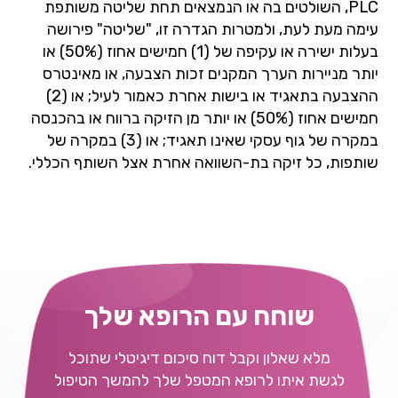
PLC, השולטים בה או הנמצאים תחת שליטה משותפת
עימה מעת לעת, ולמטרות הגדרה זו, "שליטה" פירושה
בעלות ישירה או עקיפה של (1) חמישים אחוז (50%) או
יותר מניירות הערך המקנים זכות הצבעה, או מאינטרס
ההצבעה בתאגיד או בישות אחרת כאמור לעיל; או (2)
חמישים אחוז (50%) או יותר מן הזיקה ברווח או בהכנסה
במקרה של גוף עסקי שאינו תאגיד; או (3) במקרה של
שותפות, כל זיקה בת-השוואה אחרת אצל השותף הכללי.
שוחח עם הרופא שלך
מלא שאלון וקבל דוח סיכום דיגיטלי שתוכל
לגשת איתו לרופא המטפל שלך להמשך הטיפול