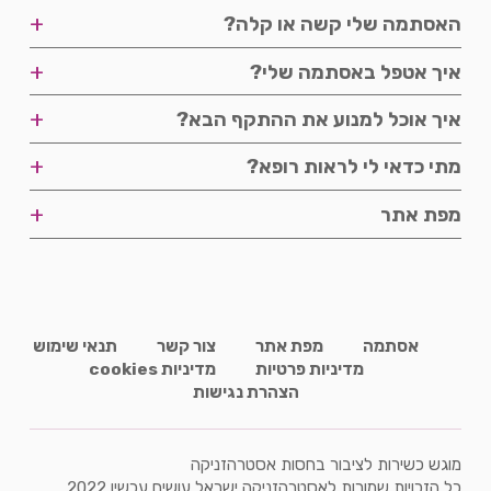
פודקאסטים
+
האסתמה שלי קשה או קלה?
פודקאסטים
+
איך אטפל באסתמה שלי?
דרגת חומרה
סרטונים
+
איך אוכל למנוע את ההתקף הבא?
זיהוי הקושי
שליטה במחלה
אורח חיים
+
מתי כדאי לי לראות רופא?
תדירות התקפים
מניעה
פודקאסטים
+
מפת אתר
ייעוץ
מפת אתר
אסתמה
מפת אתר
צור קשר
תנאי שימוש
מדיניות פרטיות
מדיניות cookies
הצהרת נגישות
מוגש כשירות לציבור בחסות אסטרהזניקה
כל הזכויות שמורות לאסטרהזניקה ישראל עושים עכשיו 2022.