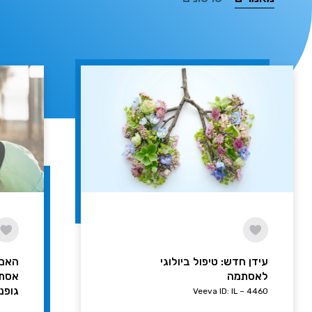
עידן חדש: טיפול ביולוגי
האם 
לאסתמה
אסתמ
גופנ
Veeva ID: IL – 4460