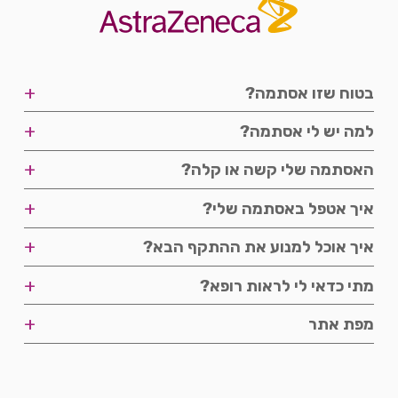
+
בטוח שזו אסתמה?
שלבים
+
למה יש לי אסתמה?
פודקאסטים
+
האסתמה שלי קשה או קלה?
פודקאסטים
+
איך אטפל באסתמה שלי?
דרגת חומרה
סרטונים
+
איך אוכל למנוע את ההתקף הבא?
זיהוי הקושי
שליטה במחלה
אורח חיים
+
מתי כדאי לי לראות רופא?
תדירות התקפים
מניעה
פודקאסטים
+
מפת אתר
ייעוץ
מפת אתר