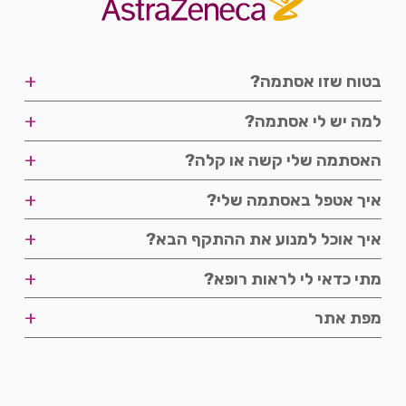
+
בטוח שזו אסתמה?
שלבים
+
למה יש לי אסתמה?
פודקאסטים
+
האסתמה שלי קשה או קלה?
פודקאסטים
+
איך אטפל באסתמה שלי?
דרגת חומרה
סרטונים
+
איך אוכל למנוע את ההתקף הבא?
זיהוי הקושי
שליטה במחלה
אורח חיים
+
מתי כדאי לי לראות רופא?
תדירות התקפים
מניעה
פודקאסטים
+
מפת אתר
ייעוץ
מפת אתר