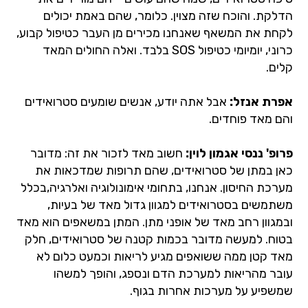
הדלקת. והוכח שזה מצוין. כלומר, שהם באמת יכולים
לקחת את המשאף שאנחנו מכירים מן העבר כטיפול קבוע,
כרוני, יומיומי כטיפול SOS בלבד. ואלה החולים המאד
קלים.
אפרת אנזל:
אבל אתה יודע, אנשים שומעים סטרואידים
והם מאד פוחדים.
פרופ' ננסי אגמון לוין:
חשוב מאד לזכור את זה: מדובר
כאן במתן של סטרואידים, שהם תרופות שמדכאות את
מערכת החיסון. אנחנו, בתחומי אימונולוגיה ואלרגיה,בכלל
משתמשים בסטרואידים למגוון גדול מאד של בעיות,
ובמגוון רחב מאד של אופני מתן. המתן במשאפים הוא מאד
בטוח. למעשה מדובר בכמות קטנה של סטרואידים, חלק
מאד קטן ממה ששואפים מגיע לריאות וכמעט כלום לא
עובר מהריאות למערכת הדם ונספג, והופך למשהו
שמשפיע על מערכות אחרות בגוף.