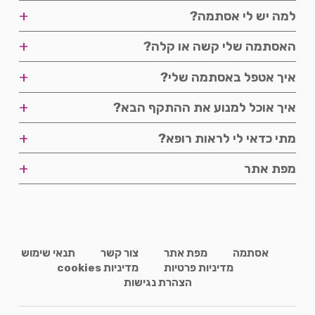
שלבים
+
למה יש לי אסתמה?
פודקאסטים
+
האסתמה שלי קשה או קלה?
פודקאסטים
+
איך אטפל באסתמה שלי?
דרגת חומרה
סרטונים
+
איך אוכל למנוע את ההתקף הבא?
זיהוי הקושי
שליטה במחלה
אורח חיים
+
מתי כדאי לי לראות רופא?
תדירות התקפים
מניעה
פודקאסטים
+
מפת אתר
ייעוץ
מפת אתר
אסתמה
מפת אתר
צור קשר
תנאי שימוש
מדיניות פרטיות
מדיניות cookies
הצהרת נגישות