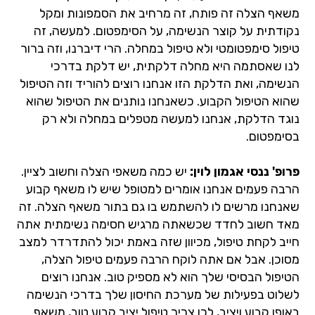
משאף הצלה זה פותח, זה מרחיב את הסמפונות ומקל
נקודתית על קוצר הנשימה, על הסימפטום. למעשה, זה
טיפול סימפטומטי ולא טיפול במחלה. הרי דיברנו, וזה ברור
לנו שאסתמה היא מחלה דלקתית, יש דלקת בדרכי
הנשימה, ואת הדלקת הזו אנחנו רוצים להוריד וזה הטיפול
שהוא הטיפול הקבוע. כשאנחנו נותנים את הטיפול שהוא
נוגד הדלקת, אנחנו למעשה מטפלים במחלה ולא רק
בסימפטום.
פרופ' ננסי אגמון לוין:
יש כמה משאפי הצלה וחשוב לציין.
הרבה פעמים אנחנו אומרים למטופל שיש לו משאף קבוע
שאנחנו מרשים לו להשתמש בו גם בתור משאף הצלה. זה
מאד חשוב לחדד שכשאתה מרגיש חסימה נשימתית אתה
חייב לקחת טיפול, מכיוון שזה באמת יכול להתדרדר למצב
מסוכן. אבל אם אתה לוקח הרבה פעמים טיפול הצלה,
הטיפול הבסיסי שלך הוא לא מספיק טוב. אנחנו רוצים
לשלוט בפעילות של מערכת החיסון שלך בדרכי הנשימה
באופן קבוע ויציב, לכן צריך טיפול יציב קבוע טוב, משאף