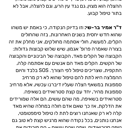
ההצלה הוא מצוין, גם נגד עין הרע, וגם להצלה, אבל לא
בתור טיפול קבוע.
ד"ר אמיר בר-שי:
וזו בדיוק הנקודה, כי באמת יש משהו
שהוא חדש יחסית בשנים האחרונות, בזה שהחולים
הקלים, למעשה, חולי אסתמה מחולקים, אני מחלק את זה
בצורה שאמרה פרופ' אגמון, שיש שלוש קבוצות גדולות:
הקבוצה של הקלים מאד, הקבוצה של הבינוניים והקבוצה
של הקשים. הקלים מאד הם אנשים עם אסתמה קלה,
התקפית, שצריכים טיפול לפי הצורך. SOS בלבד והיום
ההמלצה היא לתת להם טיפול שהוא לא רק מרחיב
סמפונות במשאף הצלה שעליו דיברנו עכשיו, אלא מרחיב
סמפונות מהיר, יחד עם קצת סטרואידים בשאיפה.
סטרואידים בשאיפה, מה שהם עושים, הם אלה שמורידים
את הדלקת, אז כך שאם אדם חולה במחלה שהיא מאד
קלה לא רק שאנחנו רוצים לתת לו טיפול סימפטומטי,
אנחנו נותנים, בכל נקודה שהוא מרגיש קצת לא טוב גם
טיפה סטרואידים, שמה שהם עושים – הם מורידים את