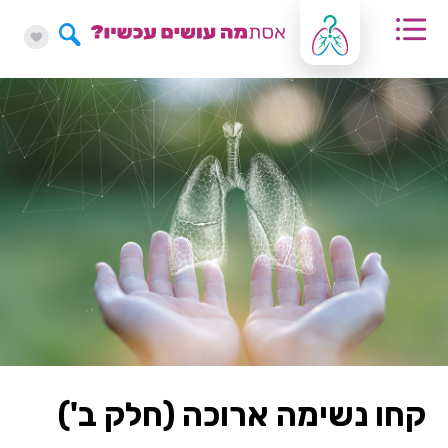
קחו נשימה ארוכה (חלק ב')