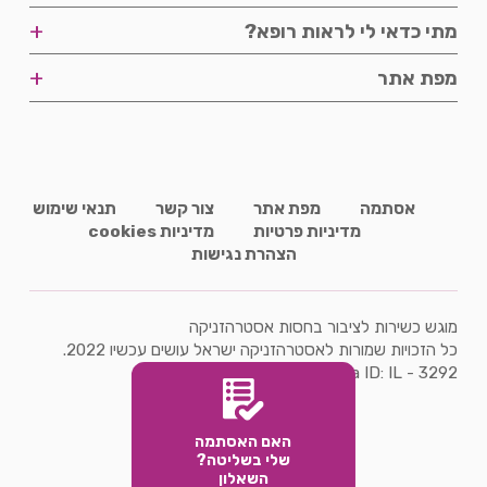
שליטה במחלה
אורח חיים
+
מתי כדאי לי לראות רופא?
תדירות התקפים
מניעה
פודקאסטים
+
מפת אתר
ייעוץ
מפת אתר
אסתמה
מפת אתר
צור קשר
תנאי שימוש
מדיניות פרטיות
מדיניות cookies
הצהרת נגישות
מוגש כשירות לציבור בחסות אסטרהזניקה
כל הזכויות שמורות לאסטרהזניקה ישראל עושים עכשיו 2022.
Veeva ID: IL - 3292
עיצוב ופיתוח אלוויט מדיה בע"מ
האם האסתמה
שלי בשליטה?
השאלון